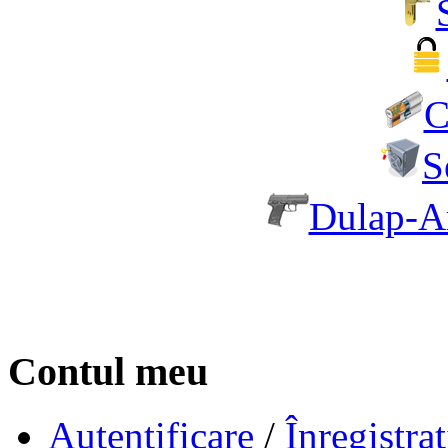
C
S
Dulap-A
Contul meu
Autentificare
/
Înregistraț