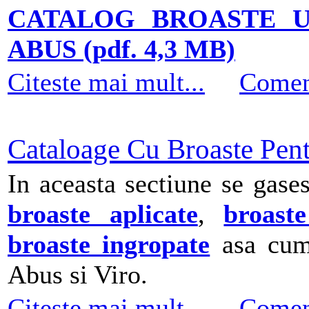
CATALOG BROASTE US
ABUS (pdf. 4,3 MB)
Citeste mai mult...
Comen
Cataloage Cu Broaste Pent
In aceasta sectiune se gase
broaste aplicate
,
broast
broaste ingropate
asa cum 
Abus si Viro.
Citeste mai mult...
Comen