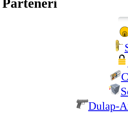
Parteneri
C
S
Dulap-A